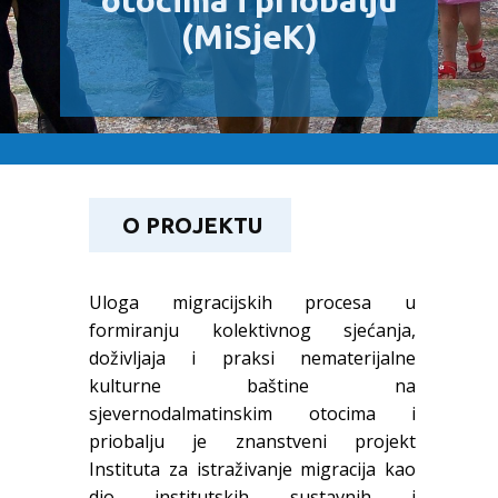
otocima i priobalju
(MiSjeK)
O PROJEKTU
Uloga migracijskih procesa u
formiranju kolektivnog sjećanja,
doživljaja i praksi nematerijalne
kulturne baštine na
sjevernodalmatinskim otocima i
priobalju je znanstveni projekt
Instituta za istraživanje migracija kao
dio institutskih sustavnih i