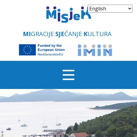
MI
GRACIJE
SJE
ĆANJE
K
ULTURA