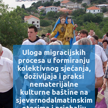
Uloga migracijskih
procesa u formiranju
kolektivnog sjećanja,
doživljaja i praksi
nematerijalne
kulturne baštine na
sjevernodalmatinskim